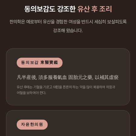
동의보감도 강조한
유산 후 조리
한의학은 예로부터 유산을 경험한 여성을 반드시 세심히 보살피도록
강조해 왔습니다.
동의보감 東醫寶鑑
凡半産後, 須多服養氣血 固胎元之藥, 以補其虛瘀
유산 후에는 기혈을 기르고 태원을 튼튼히 하는 약을 많이 복용하여 허함과
어혈을 보하여야 한다.
자윤한의원