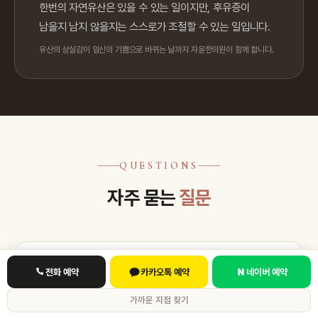
한번의 자연유산은 있을 수 있는 일이지만, 후유증이
남을지 남지 않을지는 스스로가 조절할 수 있는 일입니다.
유산의 상실감이 임신의 기쁨으로 바뀌는 날까지 자윤한의원이 함께 합니다.
QUESTIONS
자주 묻는
질문
계류유산은 왜 생기나요? 제 잘못인가요?
전화 예약
카카오톡 예약
네이버 예약
가까운 지점 찾기
계류유산의 원인은 자연유산의 원인과 거의 동일하며,