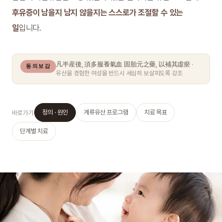
후유증이 남을지 남지 않을지는 스스로가 조절할 수 있는
일
입니다.
凡半産後, 須多服養氣血 固胎元之藥, 以補其虛瘀
·
동의보감
유산을 경험한 여성을 반드시 세심히 보살피도록 강조
정의 · 원인
계류유산 프로그램
치료 목표
바로가기
단계별 치료