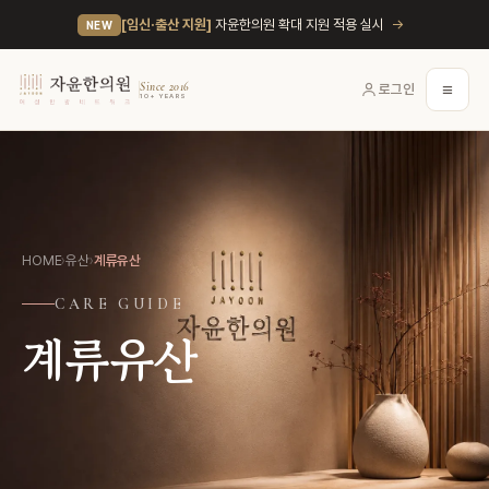
→
[임신·출산 지원]
자윤한의원 확대 지원 적용 실시
NEW
≡
Since 2016
로그인
10+ YEARS
HOME
›
유산
›
계류유산
CARE GUIDE
계류유산