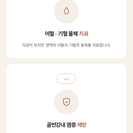
어혈 · 기혈 울체
치료
자궁이 위치한 경맥의 어혈과 기혈의 울체를 치료합니다.
02
골반강내 염증
예방