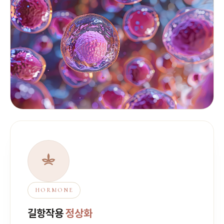
HORMONE
길항작용
정상화