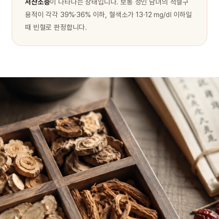
저산소증
이 나타나는 상태입니다. 보통 성인 남녀의 적혈구
용적이 각각 39%·36% 이하, 혈색소가 13·12 ㎎/㎗ 이하일
때 빈혈로 판정합니다.