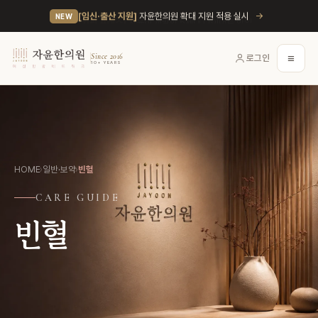
→
[임신·출산 지원]
자윤한의원 확대 지원 적용 실시
NEW
≡
Since 2016
로그인
10+ YEARS
HOME
›
일반·보약
›
빈혈
CARE GUIDE
빈혈