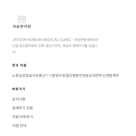
JAYOON KOREAN MEDICAL CLINIC · 여성한방네트워크
난임·임신준비부터 산후·갱년기까지, 여성의 생애주기를 잇습니
다.
전국 지점
노원
삼성잠실
서초
용산
부천
분당
수원
일산
평촌
인천송도
대전
부산센텀
제주
바로가기
공지사항
생애주기 진료
치료사례·후기
지점 안내