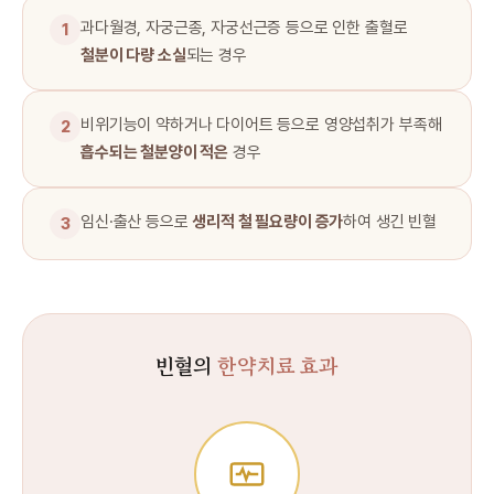
과다월경, 자궁근종, 자궁선근증 등으로 인한 출혈로
1
철분이 다량 소실
되는 경우
비위기능이 약하거나 다이어트 등으로 영양섭취가 부족해
2
흡수되는 철분양이 적은
경우
임신·출산 등으로
생리적 철 필요량이 증가
하여 생긴 빈혈
3
빈혈의
한약치료 효과