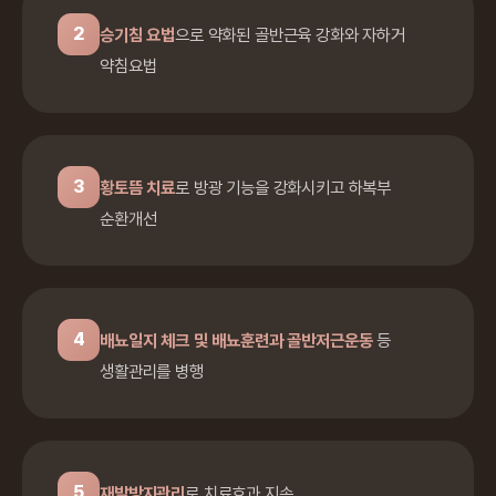
2
승기침 요법
으로 약화된 골반근육 강화와 자하거
약침요법
3
황토뜸 치료
로 방광 기능을 강화시키고 하복부
순환개선
4
배뇨일지 체크 및 배뇨훈련과 골반저근운동
등
생활관리를 병행
5
재발방지관리
로 치료효과 지속