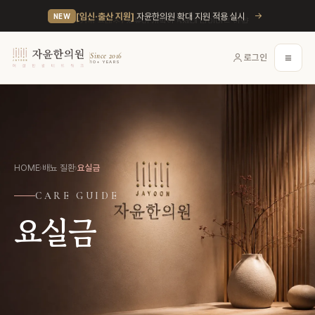
→
[임신·출산 지원]
자윤한의원 확대 지원 적용 실시
NEW
≡
Since 2016
로그인
10+ YEARS
HOME
›
배뇨 질환
›
요실금
CARE GUIDE
요실금