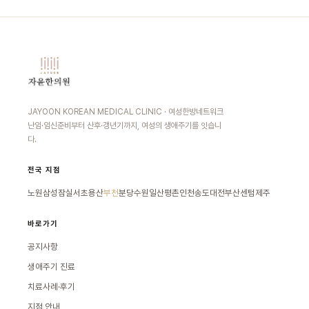
JAYOON KOREAN MEDICAL CLINIC · 여성한방네트워크
난임·임신준비부터 산후·갱년기까지, 여성의 생애주기를 잇습니
다.
전국 지점
노원
삼성잠실
서초
용산
부천
분당
수원
일산
평촌
인천송도
대전
부산센텀
제주
바로가기
공지사항
생애주기 진료
치료사례·후기
지점 안내