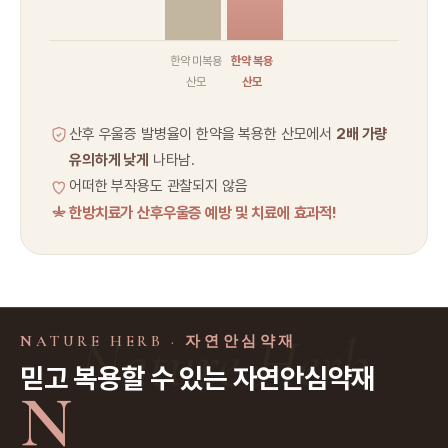
한약 미복용
한약 복용
산모
산모
산후 우울증 발병율이 한약을 복용한 산모에서
2배 가량
유의하게 낮게
나타남.
어떠한 부작용도 관찰되지 않음
한방치료가 산후우울증 예방 및 치료에 효과적!
Nature Herb
NATURE HERB · 자연안심약재
믿고 복용할 수 있는 자연안심약재
N