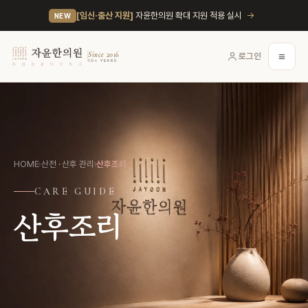
→
[임신·출산 지원]
자윤한의원 확대 지원 적용 실시
NEW
≡
Since 2016
로그인
10+ YEARS
HOME
›
산전 · 산후 관리
›
산후조리
CARE GUIDE
산후조리