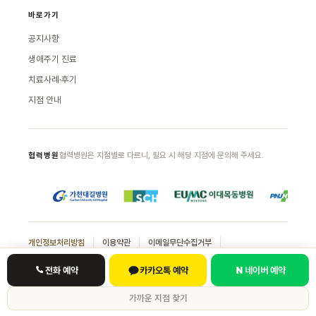
바로가기
공지사항
생애주기 진료
치료사례·후기
지점 안내
협력병원은 지점별로 다르니, 필요 시 해당 지점에 문의해 주세요.
협력병원
개인정보처리방침
이용약관
이메일무단수집거부
네트워크 가입문의
비급여 진료비 안내
전화 예약
카카오톡 예약
네이버 예약
부천점 대표자 신재안 | 사업자등록번호 130-92-45297 | 대표전화
032-
가까운 지점 찾기
326-1071