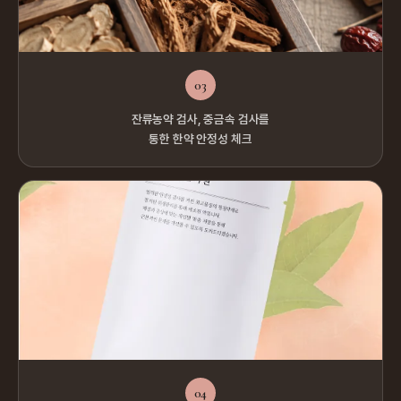
03
잔류농약 검사, 중금속 검사를
통한 한약 안정성 체크
04