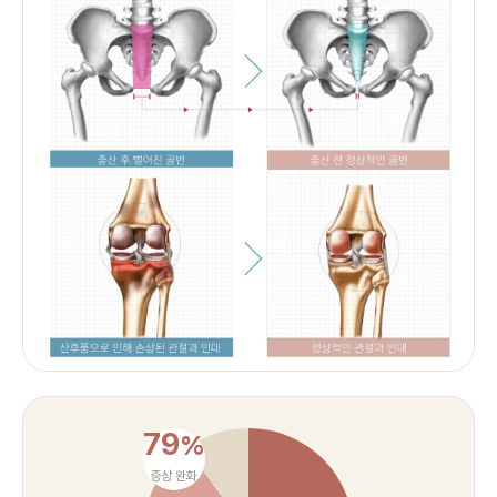
79
%
증상 완화