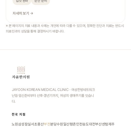
입덧 완화
순산 준비
자세히 보기 →
※ 본 페이지의 치료 내용과 사례는 개인에 따라 다를 수 있으며, 정확한 진단과 치료는 반드시
의료진과의 상담을 통해 결정하시기 바랍니다.
JAYOON KOREAN MEDICAL CLINIC · 여성한방네트워크
난임·임신준비부터 산후·갱년기까지, 여성의 생애주기를 잇습니
다.
전국 지점
노원
삼성잠실
서초
용산
부천
분당
수원
일산
평촌
인천송도
대전
부산센텀
제주