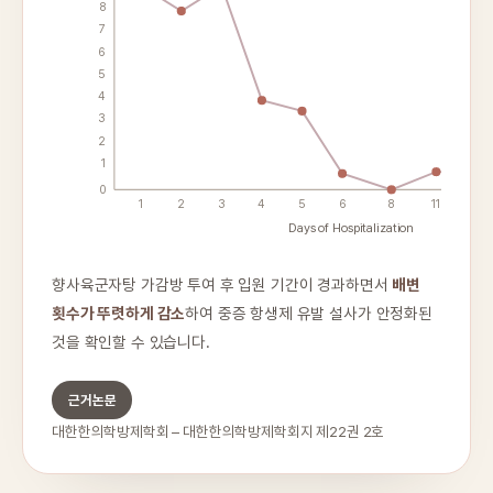
8
7
6
5
4
3
2
1
0
1
2
3
4
5
6
8
11
12
Days of Hospitalization
향사육군자탕 가감방 투여 후 입원 기간이 경과하면서
배변
횟수가 뚜렷하게 감소
하여 중증 항생제 유발 설사가 안정화된
것을 확인할 수 있습니다.
근거논문
대한한의학방제학회 – 대한한의학방제학회지 제22권 2호