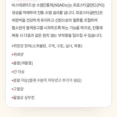
비스테로이드성 소염진통제(NSAIDs)는 프로스타글란딘(PG)
생성을 억제하여 진통·소염 효과를 냅니다. 프로스타글란딘은
위장막을 건강하게 유지하고 신장으로의 혈류를 조절하며
혈소판이 혈액응고를 시작하도록 하는 기능을 하므로, 진통제
복용 시 다음과 같은 원치 않는 부작용을 일으킬 수 있습니다.
위장관 장애(소화불량, 구역, 구토, 설사, 복통)
위궤양
출혈(위출혈)
간 이상
콩팥 이상(몸에 수분이 머무르고 부기가 생김)
고혈압
울혈성 심부전