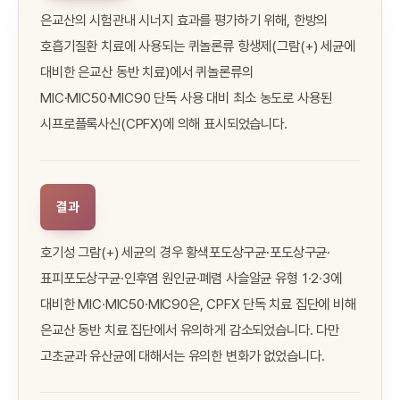
은교산의 시험관내 시너지 효과를 평가하기 위해, 한방의
호흡기질환 치료에 사용되는 퀴놀론류 항생제(그람(+) 세균에
대비한 은교산 동반 치료)에서 퀴놀론류의
MIC·MIC50·MIC90 단독 사용 대비 최소 농도로 사용된
시프로플록사신(CPFX)에 의해 표시되었습니다.
결과
호기성 그람(+) 세균의 경우 황색포도상구균·포도상구균·
표피포도상구균·인후염 원인균·폐렴 사슬알균 유형 1·2·3에
대비한 MIC·MIC50·MIC90은, CPFX 단독 치료 집단에 비해
은교산 동반 치료 집단에서 유의하게 감소되었습니다. 다만
고초균과 유산균에 대해서는 유의한 변화가 없었습니다.