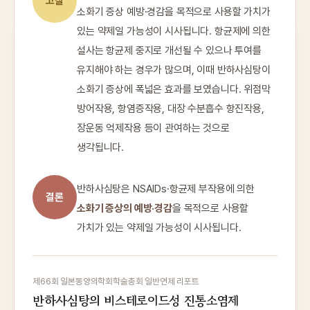
고찰
소화기 증상 예방·경감을 목적으로 사용할 가치가
있는 약제일 가능성이 시사됩니다. 항균제에 의한
설사는 항균제 중지로 개선될 수 있으나 투여를
유지해야 하는 경우가 많으며, 이때 반하사심탕이
소화기 증상에 폭넓은 효과를 보였습니다. 위점막
방어작용, 항염증작용, 대장 수분흡수 항진작용,
장운동 억제작용 등이 관여하는 것으로
생각됩니다.
반하사심탕은 NSAIDs·항균제 부작용에 의한
결론
소화기 증상의 예방·경감
을 목적으로 사용할
가치가 있는 약제일 가능성이 시사됩니다.
제66회 일본동양의학회학술총회 일반연제 리포트
반하사심탕의 비스테로이드성 진통소염제