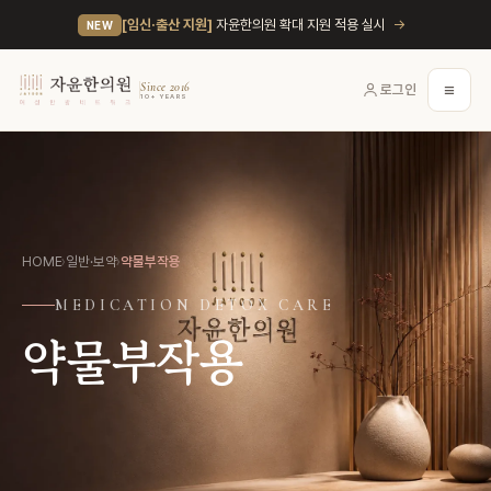
→
[임신·출산 지원]
자윤한의원 확대 지원 적용 실시
NEW
≡
Since 2016
로그인
10+ YEARS
HOME
›
일반·보약
›
약물부작용
MEDICATION DETOX CARE
약물부작용