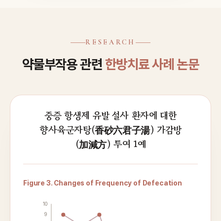
RESEARCH
약물부작용 관련
한방치료 사례 논문
중증 항생제 유발 설사 환자에 대한
향사육군자탕(香砂六君子湯) 가감방
(加減方) 투여 1예
Figure 3. Changes of Frequency of Defecation
10
9
Number 