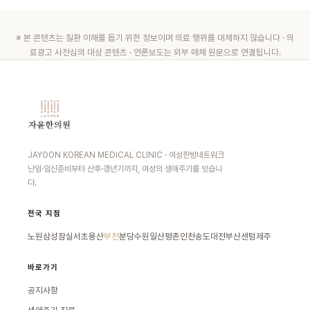
※ 본 콘텐츠는 질환 이해를 돕기 위한 정보이며 의료 행위를 대체하지 않습니다 · 의
료광고 사전심의 대상 콘텐츠 · 언론보도는 외부 매체 원문으로 연결됩니다.
JAYOON KOREAN MEDICAL CLINIC · 여성한방네트워크
난임·임신준비부터 산후·갱년기까지, 여성의 생애주기를 잇습니
다.
전국 지점
노원
삼성잠실
서초
용산
부천
분당
수원
일산
평촌
인천송도
대전
부산센텀
제주
바로가기
공지사항