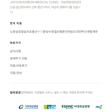
JAYOON KOREAN MEDICAL CLINIC · 여성한방네트워크
난임·임신준비부터 산후·갱년기까지, 여성의 생애주기를 잇습니
다.
전국 지점
노원
삼성잠실
서초
용산
부천
분당
수원
일산
평촌
인천송도
대전
부산센텀
제주
바로가기
공지사항
생애주기 진료
치료사례·후기
지점 안내
협력병원은 지점별로 다르니, 필요 시 해당 지점에 문의해 주세요.
협력병원