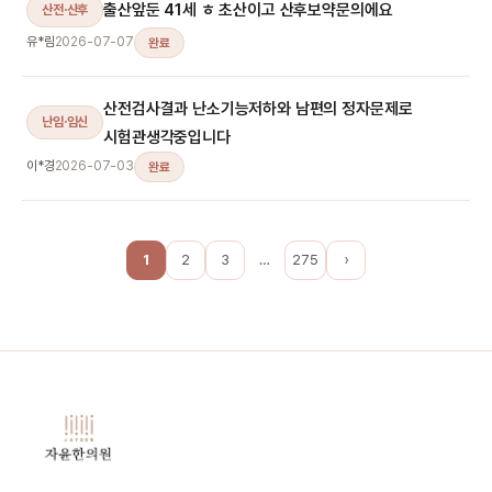
출산앞둔 41세 ㅎ 초산이고 산후보약문의에요
산전·산후
유*림
2026-07-07
완료
산전검사결과 난소기능저하와 남편의 정자문제로
난임·임신
시험관생각중입니다
이*경
2026-07-03
완료
1
2
3
…
275
›