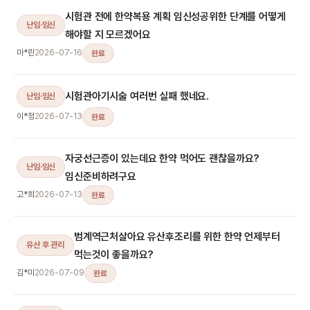
시험관 전에 한약복용 계획 임신성공위한 단계를 어떻게
난임·임신
해야할 지 모르겠어요
마*린
2026-07-16
완료
시험관아기시술 여러번 실패 했네요.
난임·임신
이*정
2026-07-13
완료
자궁선근증이 있는데요 한약 먹어도 괜찮을까요?
난임·임신
임신준비하려구요
고*희
2026-07-13
완료
범계역근처살아요 유산후조리를 위한 한약 언제부터
유산 후 관리
먹는것이 좋을까요?
김*미
2026-07-09
완료