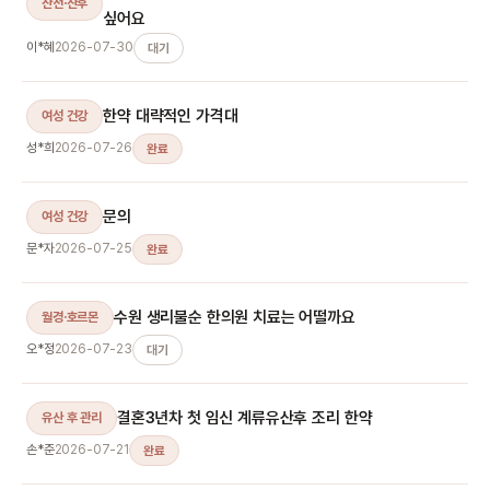
산전·산후
싶어요
이*혜
2026-07-30
대기
한약 대략적인 가격대
여성 건강
성*희
2026-07-26
완료
문의
여성 건강
문*자
2026-07-25
완료
수원 생리불순 한의원 치료는 어떨까요
월경·호르몬
오*정
2026-07-23
대기
결혼3년차 첫 임신 계류유산후 조리 한약
유산 후 관리
손*준
2026-07-21
완료