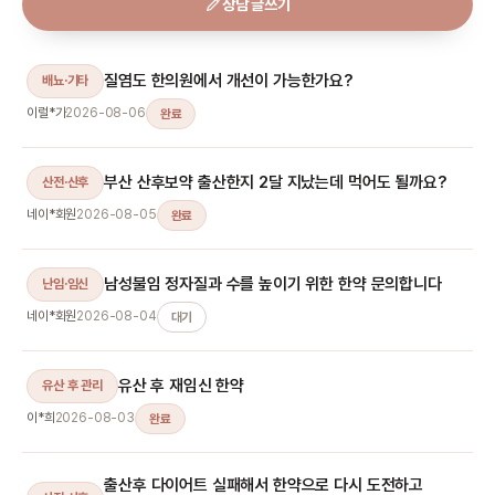
상담 글쓰기
질염도 한의원에서 개선이 가능한가요?
배뇨·기타
이럴*가
2026-08-06
완료
부산 산후보약 출산한지 2달 지났는데 먹어도 될까요?
산전·산후
네이*회원
2026-08-05
완료
남성불임 정자질과 수를 높이기 위한 한약 문의합니다
난임·임신
네이*회원
2026-08-04
대기
유산 후 재임신 한약
유산 후 관리
이*희
2026-08-03
완료
출산후 다이어트 실패해서 한약으로 다시 도전하고